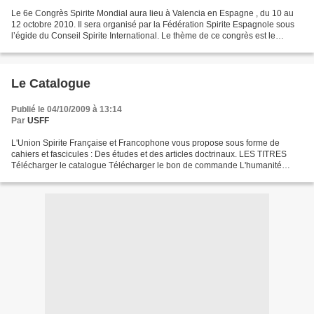
Le 6e Congrès Spirite Mondial aura lieu à Valencia en Espagne , du 10 au
12 octobre 2010. Il sera organisé par la Fédération Spirite Espagnole sous
l’égide du Conseil Spirite International. Le thème de ce congrès est le
suivant : Nous sommes tous des...
Le Catalogue
Publié le 04/10/2009 à 13:14
Par
USFF
L'Union Spirite Française et Francophone vous propose sous forme de
cahiers et fascicules : Des études et des articles doctrinaux. LES TITRES
Télécharger le catalogue Télécharger le bon de commande L'humanité
malade de l'asphyxie de son âme Par Louis...