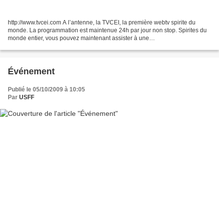
http://www.tvcei.com A l’antenne, la TVCEI, la première webtv spirite du
monde. La programmation est maintenue 24h par jour non stop. Spirites du
monde entier, vous pouvez maintenant assister à une
programmationessentiellement doctrinaire et interactive...
Événement
Publié le 05/10/2009 à 10:05
Par
USFF